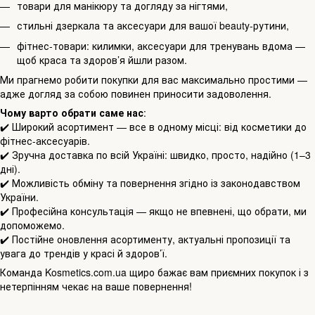
товари для манікюру та догляду за нігтями,
стильні дзеркала та аксесуари для вашої beauty-рутини,
фітнес-товари: килимки, аксесуари для тренувань вдома —
щоб краса та здоров’я йшли разом.
Ми прагнемо робити покупки для вас максимально простими —
адже догляд за собою повинен приносити задоволення.
Чому варто обрати саме нас
:
✔️ Широкий асортимент — все в одному місці: від косметики до
фітнес-аксесуарів.
✔️ Зручна доставка по всій Україні: швидко, просто, надійно (1–3
дні).
✔️ Можливість обміну та повернення згідно із законодавством
України.
✔️ Професійна консультація — якщо не впевнені, що обрати, ми
допоможемо.
✔️ Постійне оновлення асортименту, актуальні пропозиції та
увага до трендів у красі й здоров’ї.
Команда Kosmetics.com.ua щиро бажає вам приємних покупок і з
нетерпінням чекає на ваше повернення!