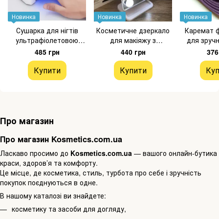
Новинка
Новинка
Новинка
Сушарка для нігтів
Косметичне дзеркало
Каремат ф
ультрафіолетовою
для макіяжу з
для зручн
лампою
підсвічуванням
фітн
485 грн
440 грн
376
Купити
Купити
Куп
Про магазин
Про магазин Kosmetics.com.ua
Ласкаво просимо до
Kosmetics.com.ua
— вашого онлайн-бутика
краси, здоров’я та комфорту.
Це місце, де косметика, стиль, турбота про себе і зручність
покупок поєднуються в одне.
В нашому каталозі ви знайдете:
косметику та засоби для догляду,