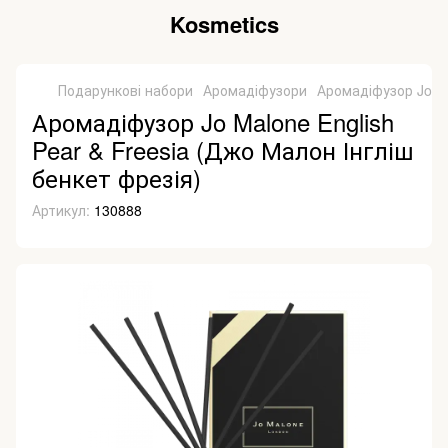
Kosmetics
Подарункові набори
Аромадіфузори
Аромадіфузор Jo Ma
Аромадіфузор Jo Malone English
Pear & Freesia (Джо Малон Інгліш
бенкет фрезія)
Артикул:
130888