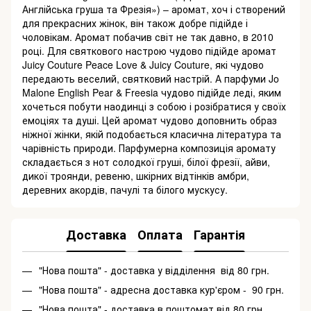
Англійська груша та Фрезія») – аромат, хоч і створений
для прекрасних жінок, він також добре підійде і
чоловікам. Аромат побачив світ не так давно, в 2010
році. Для святкового настрою чудово підійде аромат
Juicy Couture Peace Love & Juicy Couture, які чудово
передають веселий, святковий настрій. А парфуми Jo
Malone English Pear & Freesia чудово підійде леді, яким
хочеться побути наодинці з собою і розібратися у своїх
емоціях та душі. Цей аромат чудово доповнить образ
ніжної жінки, якій подобається класична література та
чарівність природи. Парфумерна композиція аромату
складається з нот солодкої груші, білої фрезії, айви,
дикої троянди, ревеню, шкірних відтінків амбри,
деревних акордів, пачулі та білого мускусу.
Доставка
Оплата
Гарантія
"Нова пошта" - доставка у відділення від 80 грн.
"Нова пошта" - адресна доставка кур'єром - 90 грн.
"Нова пошта" - доставка в поштомат від 80 грн.